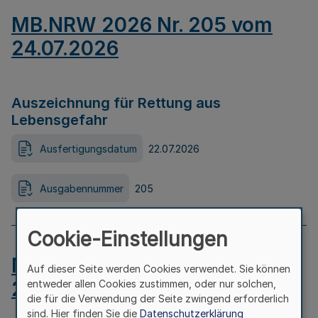
MB.NRW 2026 Nr. 205 vom
24.07.2026
Auszeichnung für Rettung aus
Lebensgefahr
Ausfertigungsdatum
22.07.2026
Ausgabennummer
205
Cookie-Einstellungen
MB.NRW 2026 Nr. 204 vom
Auf dieser Seite werden Cookies verwendet. Sie können
24.07.2026
entweder allen Cookies zustimmen, oder nur solchen,
die für die Verwendung der Seite zwingend erforderlich
sind. Hier finden Sie die
Datenschutzerklärung