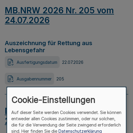
MB.NRW 2026 Nr. 205 vom
24.07.2026
Auszeichnung für Rettung aus
Lebensgefahr
Ausfertigungsdatum
22.07.2026
Ausgabennummer
205
Cookie-Einstellungen
MB.NRW 2026 Nr. 204 vom
Auf dieser Seite werden Cookies verwendet. Sie können
24.07.2026
entweder allen Cookies zustimmen, oder nur solchen,
die für die Verwendung der Seite zwingend erforderlich
sind. Hier finden Sie die
Datenschutzerklärung