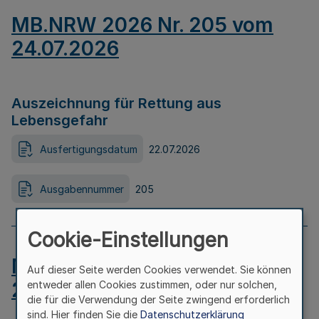
MB.NRW 2026 Nr. 205 vom
24.07.2026
Auszeichnung für Rettung aus
Lebensgefahr
Ausfertigungsdatum
22.07.2026
Ausgabennummer
205
Cookie-Einstellungen
MB.NRW 2026 Nr. 204 vom
Auf dieser Seite werden Cookies verwendet. Sie können
24.07.2026
entweder allen Cookies zustimmen, oder nur solchen,
die für die Verwendung der Seite zwingend erforderlich
sind. Hier finden Sie die
Datenschutzerklärung