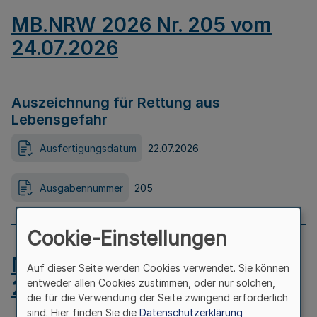
MB.NRW 2026 Nr. 205 vom
24.07.2026
Auszeichnung für Rettung aus
Lebensgefahr
Ausfertigungsdatum
22.07.2026
Ausgabennummer
205
Cookie-Einstellungen
MB.NRW 2026 Nr. 204 vom
Auf dieser Seite werden Cookies verwendet. Sie können
24.07.2026
entweder allen Cookies zustimmen, oder nur solchen,
die für die Verwendung der Seite zwingend erforderlich
sind. Hier finden Sie die
Datenschutzerklärung