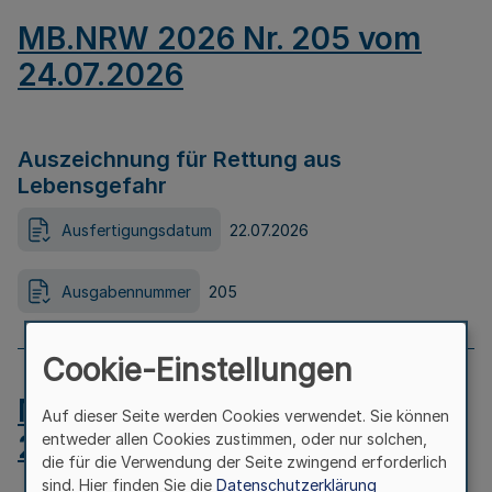
MB.NRW 2026 Nr. 205 vom
24.07.2026
Auszeichnung für Rettung aus
Lebensgefahr
Ausfertigungsdatum
22.07.2026
Ausgabennummer
205
Cookie-Einstellungen
MB.NRW 2026 Nr. 204 vom
Auf dieser Seite werden Cookies verwendet. Sie können
24.07.2026
entweder allen Cookies zustimmen, oder nur solchen,
die für die Verwendung der Seite zwingend erforderlich
sind. Hier finden Sie die
Datenschutzerklärung