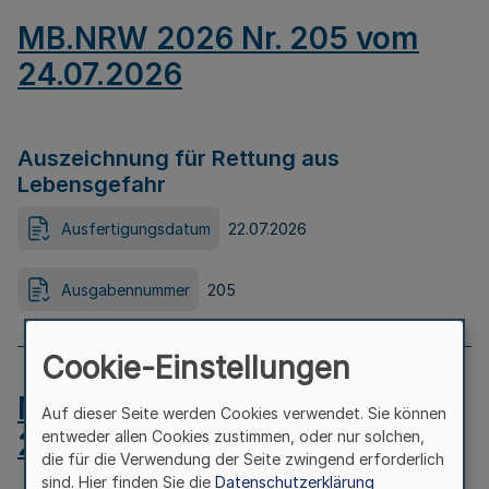
MB.NRW 2026 Nr. 205 vom
24.07.2026
Auszeichnung für Rettung aus
Lebensgefahr
Ausfertigungsdatum
22.07.2026
Ausgabennummer
205
Cookie-Einstellungen
MB.NRW 2026 Nr. 204 vom
Auf dieser Seite werden Cookies verwendet. Sie können
24.07.2026
entweder allen Cookies zustimmen, oder nur solchen,
die für die Verwendung der Seite zwingend erforderlich
sind. Hier finden Sie die
Datenschutzerklärung