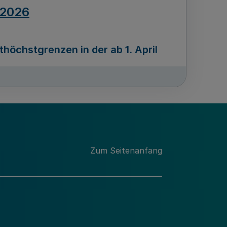
.2026
öchstgrenzen in der ab 1. April
Ausgabennummer
212
.2026
Zum Seitenanfang
programms „Mittelstand Innovativ &
gitale Prozesse
usgabennummer
211