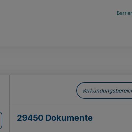
Barrier
ch
Verkündungsbereich 
29450 Dokumente