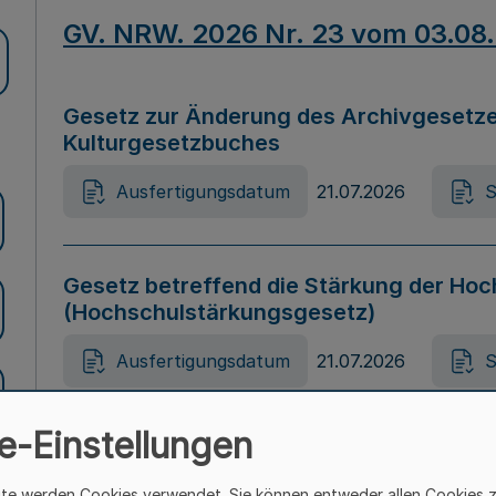
GV. NRW. 2026 Nr. 23 vom 03.08
Gesetz zur Änderung des Archivgesetze
Kulturgesetzbuches
Ausfertigungsdatum
21.07.2026
S
Gesetz betreffend die Stärkung der Hoc
(Hochschulstärkungsgesetz)
Ausfertigungsdatum
21.07.2026
S
e-Einstellungen
Gesetz zur Vermeidung von Diskriminier
(Landesantidiskriminierungsgesetz – 
ite werden Cookies verwendet. Sie können entweder allen Cookies 