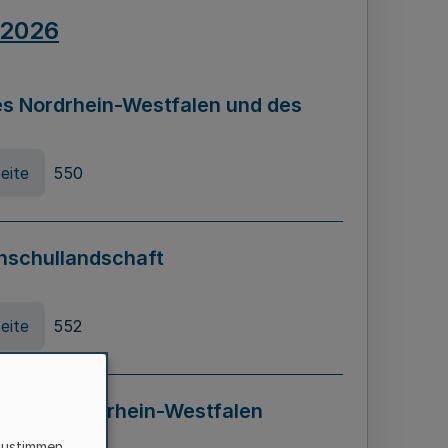
.2026
s Nordrhein-Westfalen und des
eite
550
hschullandschaft
eite
552
ung in Nordrhein-Westfalen
LADG NRW)
zustimmen,