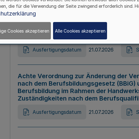
hen, die für die Verwendung der Seite zwingend erforderlich sind. Hi
Ausfertigungsdatum
21.07.2026
S
hutzerklärung
ige Cookies akzeptieren
Alle Cookies akzeptieren
Gesetz zur Änderung des Online-Casin
Ausfertigungsdatum
21.07.2026
S
Achte Verordnung zur Änderung der Ver
nach dem Berufsbildungsgesetz (BBiG) 
Berufsbildung im Rahmen der Handwerk
Zuständigkeiten nach dem Berufsqualif
Ausfertigungsdatum
21.07.2026
S