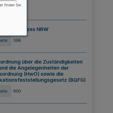
er finden Sie
eite
595
ospiel Gesetzes NRW
eite
598
ordnung über die Zuständigkeiten
und die Angelegenheiten der
sordnung (HwO) sowie die
ikationsfeststellungsgesetz (BQFG)
eite
600