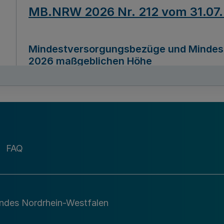
MB.NRW 2026 Nr. 212 vom 31.07
Mindestversorgungsbezüge und Mindesth
2026 maßgeblichen Höhe
Ausfertigungsdatum
22.07.2026
MB.NRW 2026 Nr. 211 vom 31.07
FAQ
Richtlinie zur Durchführung des Förder
Digital (MID)“ zum Teilprogramm MID-Di
andes Nordrhein-Westfalen
Ausfertigungsdatum
29.11.2026
A