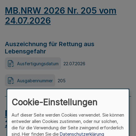
MB.NRW 2026 Nr. 205 vom
24.07.2026
Auszeichnung für Rettung aus
Lebensgefahr
Ausfertigungsdatum
22.07.2026
Ausgabennummer
205
Cookie-Einstellungen
MB.NRW 2026 Nr. 204 vom
Auf dieser Seite werden Cookies verwendet. Sie können
24.07.2026
entweder allen Cookies zustimmen, oder nur solchen,
die für die Verwendung der Seite zwingend erforderlich
sind. Hier finden Sie die
Datenschutzerklärung