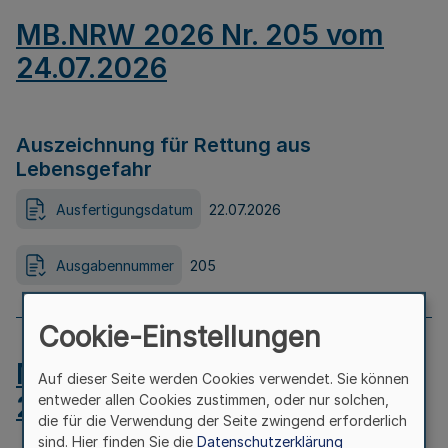
MB.NRW 2026 Nr. 205 vom
24.07.2026
Auszeichnung für Rettung aus
Lebensgefahr
Ausfertigungsdatum
22.07.2026
Ausgabennummer
205
Cookie-Einstellungen
MB.NRW 2026 Nr. 204 vom
Auf dieser Seite werden Cookies verwendet. Sie können
24.07.2026
entweder allen Cookies zustimmen, oder nur solchen,
die für die Verwendung der Seite zwingend erforderlich
sind. Hier finden Sie die
Datenschutzerklärung