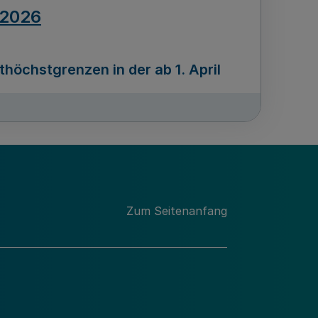
.2026
öchstgrenzen in der ab 1. April
Ausgabennummer
212
.2026
Zum Seitenanfang
programms „Mittelstand Innovativ &
gitale Prozesse
usgabennummer
211