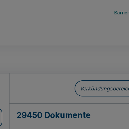
Barrier
ch
Verkündungsbereich 
29450 Dokumente