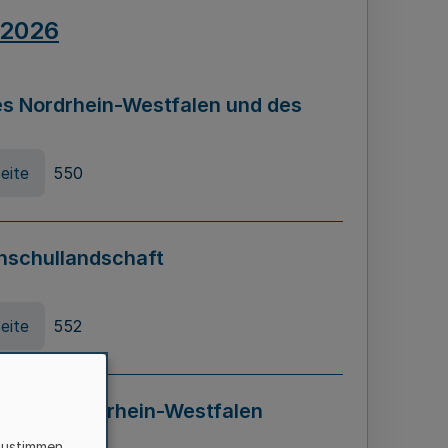
.2026
s Nordrhein-Westfalen und des
eite
550
hschullandschaft
eite
552
ung in Nordrhein-Westfalen
LADG NRW)
zustimmen,