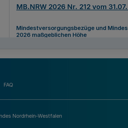
MB.NRW 2026 Nr. 212 vom 31.07
Mindestversorgungsbezüge und Mindesth
2026 maßgeblichen Höhe
Ausfertigungsdatum
22.07.2026
MB.NRW 2026 Nr. 211 vom 31.07
FAQ
Richtlinie zur Durchführung des Förder
Digital (MID)“ zum Teilprogramm MID-Di
andes Nordrhein-Westfalen
Ausfertigungsdatum
29.11.2026
A