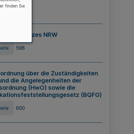
er finden Sie
eite
595
ospiel Gesetzes NRW
eite
598
ordnung über die Zuständigkeiten
und die Angelegenheiten der
sordnung (HwO) sowie die
ikationsfeststellungsgesetz (BQFG)
eite
600