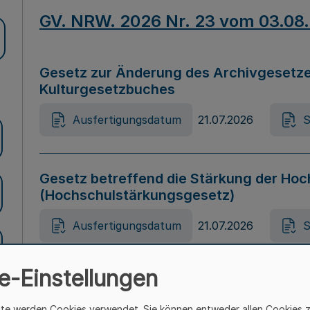
GV. NRW. 2026 Nr. 23 vom 03.08
Gesetz zur Änderung des Archivgesetze
Kulturgesetzbuches
Ausfertigungsdatum
21.07.2026
S
Gesetz betreffend die Stärkung der Hoc
(Hochschulstärkungsgesetz)
Ausfertigungsdatum
21.07.2026
S
e-Einstellungen
Gesetz zur Vermeidung von Diskriminier
(Landesantidiskriminierungsgesetz – 
ite werden Cookies verwendet. Sie können entweder allen Cookies 