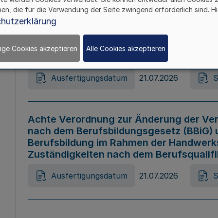
hen, die für die Verwendung der Seite zwingend erforderlich sind. Hi
Ausfertigungsdatum
21.07.2026
S
hutzerklärung
ige Cookies akzeptieren
Alle Cookies akzeptieren
Gesetz zur Änderung des Online-Casin
Ausfertigungsdatum
21.07.2026
S
Achte Verordnung zur Änderung der Ver
nach dem Berufsbildungsgesetz (BBiG) 
Berufsbildung im Rahmen der Handwerk
Zuständigkeiten nach dem Berufsqualif
Ausfertigungsdatum
21.07.2026
S