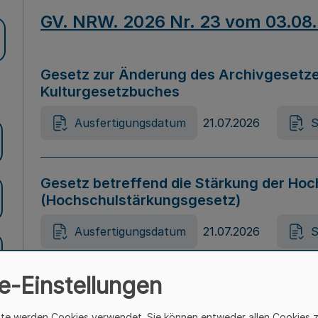
GV. NRW. 2026 Nr. 23 vom 03.08
Gesetz zur Änderung des Archivgesetze
Kulturgesetzbuches
Ausfertigungsdatum
21.07.2026
S
Gesetz betreffend die Stärkung der Hoc
(Hochschulstärkungsgesetz)
Ausfertigungsdatum
21.07.2026
S
e-Einstellungen
Gesetz zur Vermeidung von Diskriminier
(Landesantidiskriminierungsgesetz – 
ite werden Cookies verwendet. Sie können entweder allen Cookies 