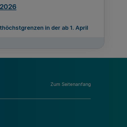
.2026
öchstgrenzen in der ab 1. April
Ausgabennummer
212
.2026
Zum Seitenanfang
programms „Mittelstand Innovativ &
gitale Prozesse
usgabennummer
211