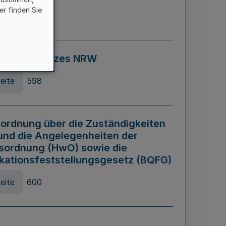
er finden Sie
eite
595
ospiel Gesetzes NRW
eite
598
ordnung über die Zuständigkeiten
und die Angelegenheiten der
sordnung (HwO) sowie die
ikationsfeststellungsgesetz (BQFG)
eite
600