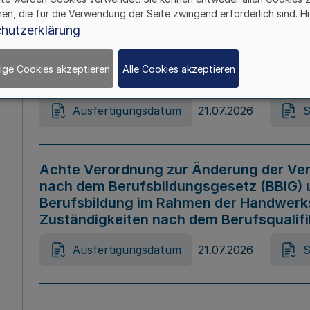
hen, die für die Verwendung der Seite zwingend erforderlich sind. Hi
Ausfertigungsdatum
21.07.2026
S
hutzerklärung
ige Cookies akzeptieren
Alle Cookies akzeptieren
Gesetz zur Änderung des Online-Casin
Ausfertigungsdatum
21.07.2026
S
Achte Verordnung zur Änderung der Ver
nach dem Berufsbildungsgesetz (BBiG) 
Berufsbildung im Rahmen der Handwerk
Zuständigkeiten nach dem Berufsqualif
Ausfertigungsdatum
21.07.2026
S