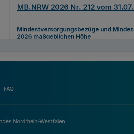
MB.NRW 2026 Nr. 212 vom 31.07
Mindestversorgungsbezüge und Mindesth
2026 maßgeblichen Höhe
Ausfertigungsdatum
22.07.2026
MB.NRW 2026 Nr. 211 vom 31.07
FAQ
Richtlinie zur Durchführung des Förder
Digital (MID)“ zum Teilprogramm MID-Di
andes Nordrhein-Westfalen
Ausfertigungsdatum
29.11.2026
A