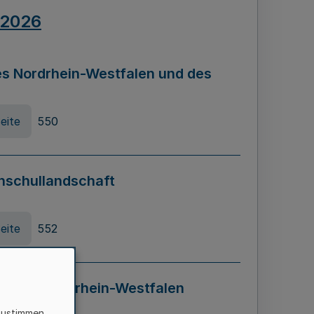
.2026
s Nordrhein-Westfalen und des
eite
550
hschullandschaft
eite
552
ung in Nordrhein-Westfalen
LADG NRW)
zustimmen,