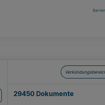
Barrier
ch
Verkündungsbereich 
29450 Dokumente