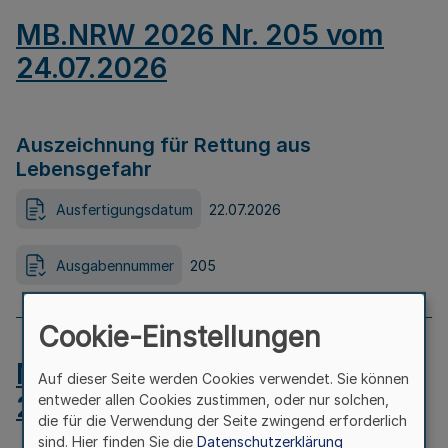
MB.NRW 2026 Nr. 205 vom
24.07.2026
Auszeichnung für Rettung aus
Lebensgefahr
Ausfertigungsdatum
22.07.2026
Ausgabennummer
205
Cookie-Einstellungen
MB.NRW 2026 Nr. 204 vom
Auf dieser Seite werden Cookies verwendet. Sie können
24.07.2026
entweder allen Cookies zustimmen, oder nur solchen,
die für die Verwendung der Seite zwingend erforderlich
sind. Hier finden Sie die
Datenschutzerklärung