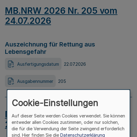
MB.NRW 2026 Nr. 205 vom
24.07.2026
Auszeichnung für Rettung aus
Lebensgefahr
Ausfertigungsdatum
22.07.2026
Ausgabennummer
205
Cookie-Einstellungen
MB.NRW 2026 Nr. 204 vom
Auf dieser Seite werden Cookies verwendet. Sie können
24.07.2026
entweder allen Cookies zustimmen, oder nur solchen,
die für die Verwendung der Seite zwingend erforderlich
sind. Hier finden Sie die
Datenschutzerklärung