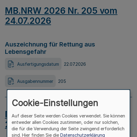
MB.NRW 2026 Nr. 205 vom
24.07.2026
Auszeichnung für Rettung aus
Lebensgefahr
Ausfertigungsdatum
22.07.2026
Ausgabennummer
205
Cookie-Einstellungen
MB.NRW 2026 Nr. 204 vom
Auf dieser Seite werden Cookies verwendet. Sie können
24.07.2026
entweder allen Cookies zustimmen, oder nur solchen,
die für die Verwendung der Seite zwingend erforderlich
sind. Hier finden Sie die
Datenschutzerklärung