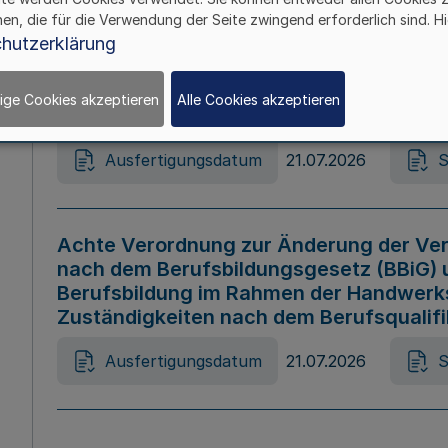
hen, die für die Verwendung der Seite zwingend erforderlich sind. Hi
Ausfertigungsdatum
21.07.2026
S
hutzerklärung
ige Cookies akzeptieren
Alle Cookies akzeptieren
Gesetz zur Änderung des Online-Casin
Ausfertigungsdatum
21.07.2026
S
Achte Verordnung zur Änderung der Ver
nach dem Berufsbildungsgesetz (BBiG) 
Berufsbildung im Rahmen der Handwerk
Zuständigkeiten nach dem Berufsqualif
Ausfertigungsdatum
21.07.2026
S