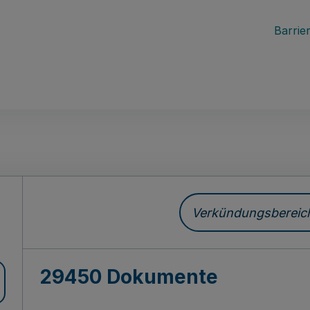
Barrier
ch
Verkündungsbereich 
29450 Dokumente