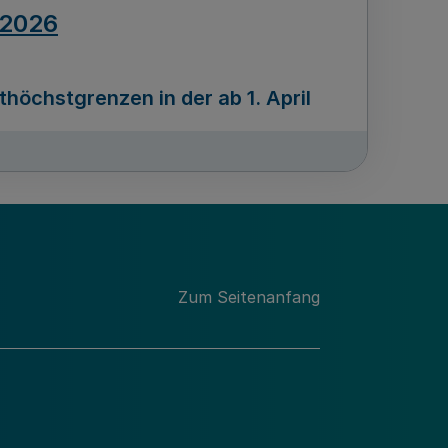
.2026
öchstgrenzen in der ab 1. April
Ausgabennummer
212
.2026
Zum Seitenanfang
programms „Mittelstand Innovativ &
gitale Prozesse
usgabennummer
211