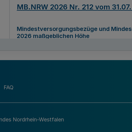
MB.NRW 2026 Nr. 212 vom 31.07
Mindestversorgungsbezüge und Mindesth
2026 maßgeblichen Höhe
Ausfertigungsdatum
22.07.2026
MB.NRW 2026 Nr. 211 vom 31.07
FAQ
Richtlinie zur Durchführung des Förder
Digital (MID)“ zum Teilprogramm MID-Di
andes Nordrhein-Westfalen
Ausfertigungsdatum
29.11.2026
A