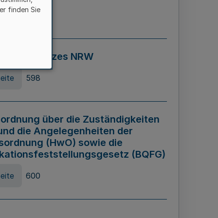
er finden Sie
eite
595
ospiel Gesetzes NRW
eite
598
ordnung über die Zuständigkeiten
und die Angelegenheiten der
sordnung (HwO) sowie die
ikationsfeststellungsgesetz (BQFG)
eite
600