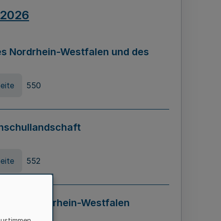
.2026
s Nordrhein-Westfalen und des
eite
550
hschullandschaft
eite
552
ung in Nordrhein-Westfalen
LADG NRW)
zustimmen,