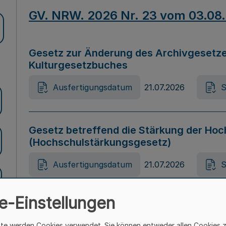
GV. NRW. 2026 Nr. 23 vom 03.08
Gesetz zur Änderung des Archivgesetze
Kulturgesetzbuches
Ausfertigungsdatum
21.07.2026
S
Gesetz betreffend die Stärkung der Hoc
(Hochschulstärkungsgesetz)
Ausfertigungsdatum
21.07.2026
S
e-Einstellungen
Gesetz zur Vermeidung von Diskriminier
(Landesantidiskriminierungsgesetz – 
ite werden Cookies verwendet. Sie können entweder allen Cookies 