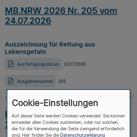
MB.NRW 2026 Nr. 205 vom
24.07.2026
Auszeichnung für Rettung aus
Lebensgefahr
Ausfertigungsdatum
22.07.2026
Ausgabennummer
205
Cookie-Einstellungen
MB.NRW 2026 Nr. 204 vom
Auf dieser Seite werden Cookies verwendet. Sie können
24.07.2026
entweder allen Cookies zustimmen, oder nur solchen,
die für die Verwendung der Seite zwingend erforderlich
sind. Hier finden Sie die
Datenschutzerklärung