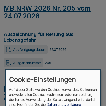
MB.NRW 2026 Nr. 205 vom
24.07.2026
Auszeichnung für Rettung aus
Lebensgefahr
Ausfertigungsdatum
22.07.2026
Ausgabennummer
205
Cookie-Einstellungen
MB.NRW 2026 Nr. 204 vom
Auf dieser Seite werden Cookies verwendet. Sie können
24.07.2026
entweder allen Cookies zustimmen, oder nur solchen,
die für die Verwendung der Seite zwingend erforderlich
sind. Hier finden Sie die
Datenschutzerklärung