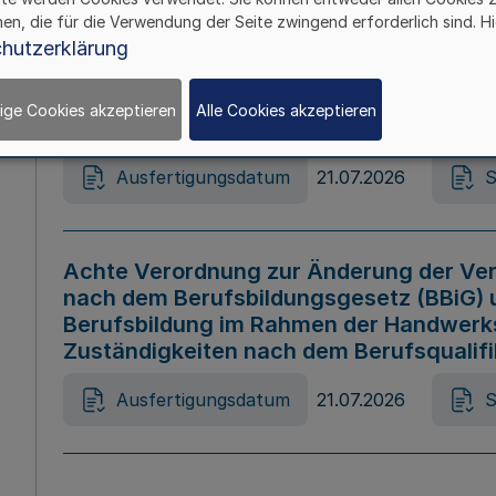
hen, die für die Verwendung der Seite zwingend erforderlich sind. Hi
Ausfertigungsdatum
21.07.2026
S
hutzerklärung
ige Cookies akzeptieren
Alle Cookies akzeptieren
Gesetz zur Änderung des Online-Casin
Ausfertigungsdatum
21.07.2026
S
Achte Verordnung zur Änderung der Ver
nach dem Berufsbildungsgesetz (BBiG) 
Berufsbildung im Rahmen der Handwerk
Zuständigkeiten nach dem Berufsqualif
Ausfertigungsdatum
21.07.2026
S