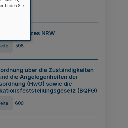
er finden Sie
eite
595
ospiel Gesetzes NRW
eite
598
ordnung über die Zuständigkeiten
und die Angelegenheiten der
sordnung (HwO) sowie die
ikationsfeststellungsgesetz (BQFG)
eite
600