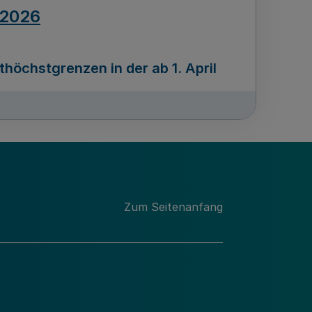
.2026
öchstgrenzen in der ab 1. April
Ausgabennummer
212
.2026
Zum Seitenanfang
programms „Mittelstand Innovativ &
gitale Prozesse
usgabennummer
211