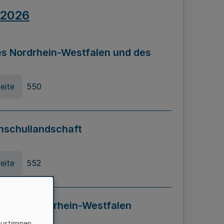
.2026
s Nordrhein-Westfalen und des
eite
550
hschullandschaft
eite
552
ung in Nordrhein-Westfalen
LADG NRW)
zustimmen,