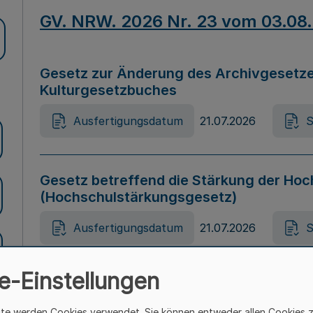
GV. NRW. 2026 Nr. 23 vom 03.08
Gesetz zur Änderung des Archivgesetze
Kulturgesetzbuches
Ausfertigungsdatum
21.07.2026
S
Gesetz betreffend die Stärkung der Hoc
(Hochschulstärkungsgesetz)
Ausfertigungsdatum
21.07.2026
S
e-Einstellungen
Gesetz zur Vermeidung von Diskriminier
(Landesantidiskriminierungsgesetz – 
ite werden Cookies verwendet. Sie können entweder allen Cookies 