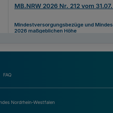
MB.NRW 2026 Nr. 212 vom 31.07
Mindestversorgungsbezüge und Mindesth
2026 maßgeblichen Höhe
Ausfertigungsdatum
22.07.2026
MB.NRW 2026 Nr. 211 vom 31.07
FAQ
Richtlinie zur Durchführung des Förder
Digital (MID)“ zum Teilprogramm MID-Di
andes Nordrhein-Westfalen
Ausfertigungsdatum
29.11.2026
A