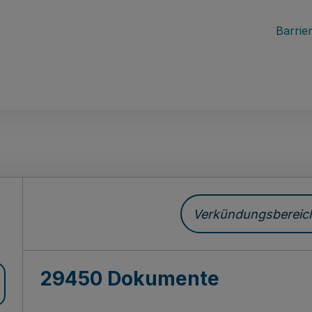
Barrier
ch
Verkündungsbereich 
29450 Dokumente