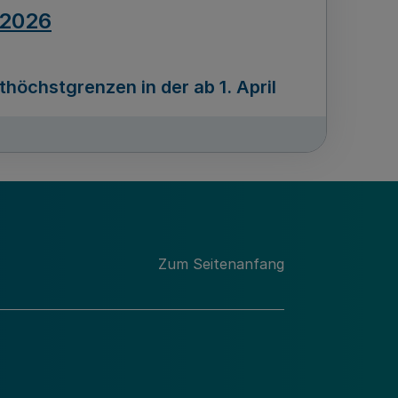
.2026
öchstgrenzen in der ab 1. April
Ausgabennummer
212
.2026
Zum Seitenanfang
programms „Mittelstand Innovativ &
gitale Prozesse
usgabennummer
211