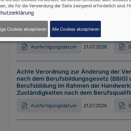
hen, die für die Verwendung der Seite zwingend erforderlich sind. Hi
Ausfertigungsdatum
21.07.2026
S
hutzerklärung
ige Cookies akzeptieren
Alle Cookies akzeptieren
Gesetz zur Änderung des Online-Casin
Ausfertigungsdatum
21.07.2026
S
Achte Verordnung zur Änderung der Ver
nach dem Berufsbildungsgesetz (BBiG) 
Berufsbildung im Rahmen der Handwerk
Zuständigkeiten nach dem Berufsqualif
Ausfertigungsdatum
21.07.2026
S