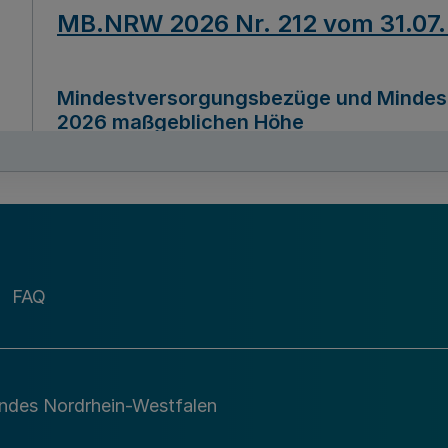
MB.NRW 2026 Nr. 212 vom 31.07
Mindestversorgungsbezüge und Mindesth
2026 maßgeblichen Höhe
Ausfertigungsdatum
22.07.2026
MB.NRW 2026 Nr. 211 vom 31.07
FAQ
Richtlinie zur Durchführung des Förder
Digital (MID)“ zum Teilprogramm MID-Di
andes Nordrhein-Westfalen
Ausfertigungsdatum
29.11.2026
A