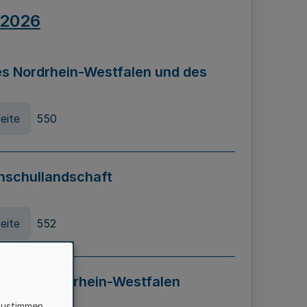
.2026
s Nordrhein-Westfalen und des
eite
550
hschullandschaft
eite
552
ung in Nordrhein-Westfalen
LADG NRW)
zustimmen,