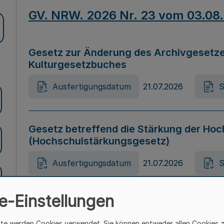
GV. NRW. 2026 Nr. 23 vom 03.08
Gesetz zur Änderung des Archivgesetze
Kulturgesetzbuches
Ausfertigungsdatum
21.07.2026
S
Gesetz betreffend die Stärkung der Hoc
(Hochschulstärkungsgesetz)
Ausfertigungsdatum
21.07.2026
S
e-Einstellungen
Gesetz zur Vermeidung von Diskriminier
(Landesantidiskriminierungsgesetz – 
ite werden Cookies verwendet. Sie können entweder allen Cookies 