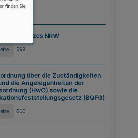
er finden Sie
eite
595
ospiel Gesetzes NRW
eite
598
ordnung über die Zuständigkeiten
und die Angelegenheiten der
sordnung (HwO) sowie die
ikationsfeststellungsgesetz (BQFG)
eite
600