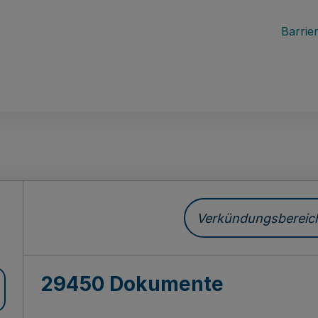
Barrier
ch
Verkündungsbereich 
29450 Dokumente