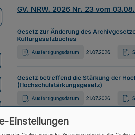
GV. NRW. 2026 Nr. 23 vom 03.08
Gesetz zur Änderung des Archivgesetze
Kulturgesetzbuches
Ausfertigungsdatum
21.07.2026
S
Gesetz betreffend die Stärkung der Hoc
(Hochschulstärkungsgesetz)
Ausfertigungsdatum
21.07.2026
S
e-Einstellungen
Gesetz zur Vermeidung von Diskriminier
(Landesantidiskriminierungsgesetz – 
ite werden Cookies verwendet. Sie können entweder allen Cookies 