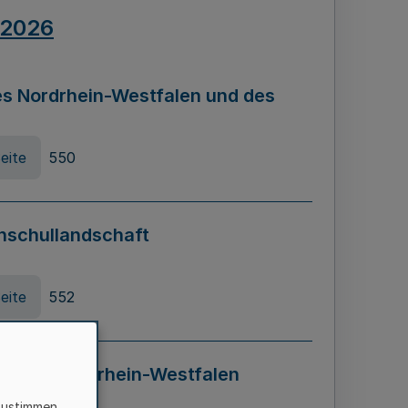
.2026
s Nordrhein-Westfalen und des
eite
550
hschullandschaft
eite
552
ung in Nordrhein-Westfalen
LADG NRW)
zustimmen,