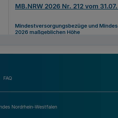
MB.NRW 2026 Nr. 212 vom 31.07
Mindestversorgungsbezüge und Mindesth
2026 maßgeblichen Höhe
Ausfertigungsdatum
22.07.2026
MB.NRW 2026 Nr. 211 vom 31.07
FAQ
Richtlinie zur Durchführung des Förder
Digital (MID)“ zum Teilprogramm MID-Di
andes Nordrhein-Westfalen
Ausfertigungsdatum
29.11.2026
A