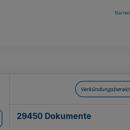
Barrier
ch
Verkündungsbereich 
29450 Dokumente