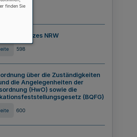
er finden Sie
eite
595
ospiel Gesetzes NRW
eite
598
ordnung über die Zuständigkeiten
und die Angelegenheiten der
sordnung (HwO) sowie die
ikationsfeststellungsgesetz (BQFG)
eite
600