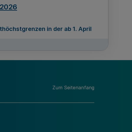
.2026
öchstgrenzen in der ab 1. April
Ausgabennummer
212
.2026
Zum Seitenanfang
programms „Mittelstand Innovativ &
gitale Prozesse
usgabennummer
211