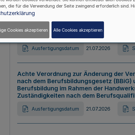
hen, die für die Verwendung der Seite zwingend erforderlich sind. Hi
Ausfertigungsdatum
21.07.2026
S
hutzerklärung
ige Cookies akzeptieren
Alle Cookies akzeptieren
Gesetz zur Änderung des Online-Casin
Ausfertigungsdatum
21.07.2026
S
Achte Verordnung zur Änderung der Ver
nach dem Berufsbildungsgesetz (BBiG) 
Berufsbildung im Rahmen der Handwerk
Zuständigkeiten nach dem Berufsqualif
Ausfertigungsdatum
21.07.2026
S