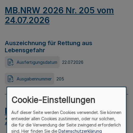
MB.NRW 2026 Nr. 205 vom
24.07.2026
Auszeichnung für Rettung aus
Lebensgefahr
Ausfertigungsdatum
22.07.2026
Ausgabennummer
205
Cookie-Einstellungen
MB.NRW 2026 Nr. 204 vom
Auf dieser Seite werden Cookies verwendet. Sie können
24.07.2026
entweder allen Cookies zustimmen, oder nur solchen,
die für die Verwendung der Seite zwingend erforderlich
sind. Hier finden Sie die
Datenschutzerklärung