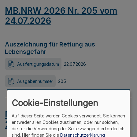
MB.NRW 2026 Nr. 205 vom
24.07.2026
Auszeichnung für Rettung aus
Lebensgefahr
Ausfertigungsdatum
22.07.2026
Ausgabennummer
205
Cookie-Einstellungen
MB.NRW 2026 Nr. 204 vom
Auf dieser Seite werden Cookies verwendet. Sie können
24.07.2026
entweder allen Cookies zustimmen, oder nur solchen,
die für die Verwendung der Seite zwingend erforderlich
sind. Hier finden Sie die
Datenschutzerklärung