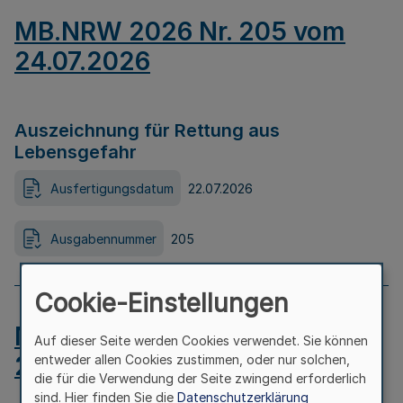
MB.NRW 2026 Nr. 205 vom
24.07.2026
Auszeichnung für Rettung aus
Lebensgefahr
Ausfertigungsdatum
22.07.2026
Ausgabennummer
205
Cookie-Einstellungen
MB.NRW 2026 Nr. 204 vom
Auf dieser Seite werden Cookies verwendet. Sie können
24.07.2026
entweder allen Cookies zustimmen, oder nur solchen,
die für die Verwendung der Seite zwingend erforderlich
sind. Hier finden Sie die
Datenschutzerklärung