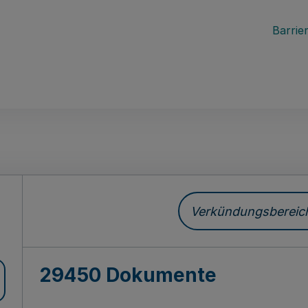
Barrier
ch
Verkündungsbereich 
29450 Dokumente