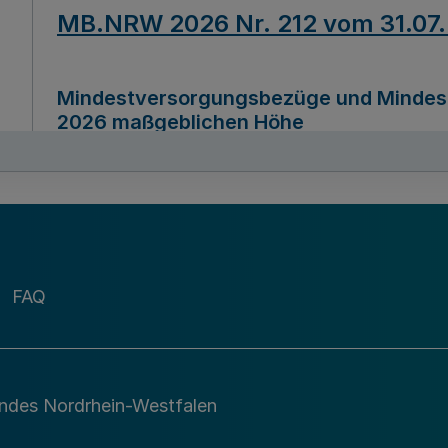
MB.NRW 2026 Nr. 212 vom 31.07
Mindestversorgungsbezüge und Mindesth
2026 maßgeblichen Höhe
Ausfertigungsdatum
22.07.2026
MB.NRW 2026 Nr. 211 vom 31.07
FAQ
Richtlinie zur Durchführung des Förder
Digital (MID)“ zum Teilprogramm MID-Di
andes Nordrhein-Westfalen
Ausfertigungsdatum
29.11.2026
A