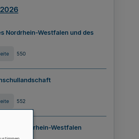
.2026
s Nordrhein-Westfalen und des
eite
550
hschullandschaft
eite
552
ung in Nordrhein-Westfalen
LADG NRW)
zustimmen,