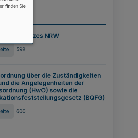
er finden Sie
eite
595
ospiel Gesetzes NRW
eite
598
ordnung über die Zuständigkeiten
und die Angelegenheiten der
sordnung (HwO) sowie die
ikationsfeststellungsgesetz (BQFG)
eite
600