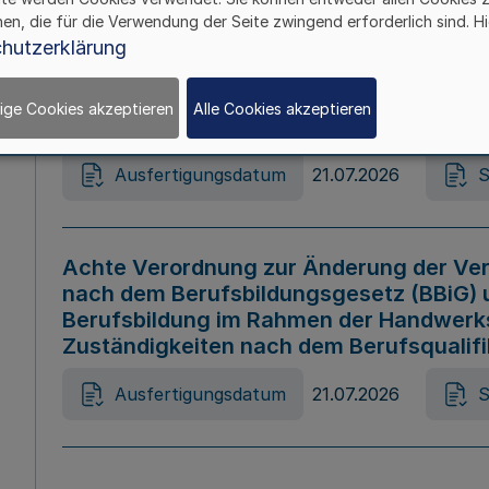
hen, die für die Verwendung der Seite zwingend erforderlich sind. Hi
Ausfertigungsdatum
21.07.2026
S
hutzerklärung
ige Cookies akzeptieren
Alle Cookies akzeptieren
Gesetz zur Änderung des Online-Casin
Ausfertigungsdatum
21.07.2026
S
Achte Verordnung zur Änderung der Ver
nach dem Berufsbildungsgesetz (BBiG) 
Berufsbildung im Rahmen der Handwerk
Zuständigkeiten nach dem Berufsqualif
Ausfertigungsdatum
21.07.2026
S