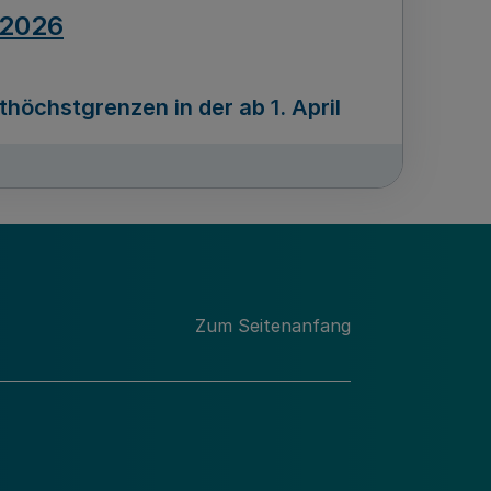
.2026
öchstgrenzen in der ab 1. April
Ausgabennummer
212
.2026
Zum Seitenanfang
programms „Mittelstand Innovativ &
gitale Prozesse
usgabennummer
211