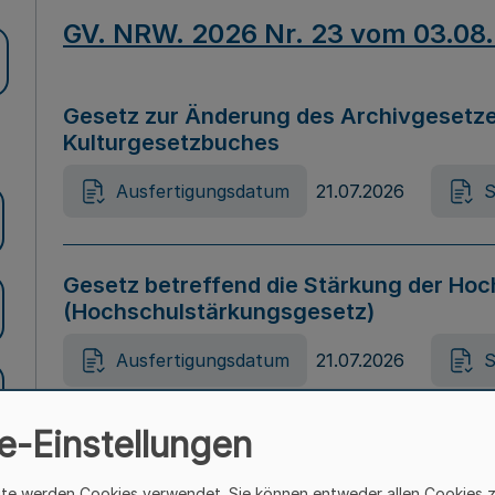
GV. NRW. 2026 Nr. 23 vom 03.08
Gesetz zur Änderung des Archivgesetze
Kulturgesetzbuches
Ausfertigungsdatum
21.07.2026
S
Gesetz betreffend die Stärkung der Hoc
(Hochschulstärkungsgesetz)
Ausfertigungsdatum
21.07.2026
S
e-Einstellungen
Gesetz zur Vermeidung von Diskriminier
(Landesantidiskriminierungsgesetz – 
ite werden Cookies verwendet. Sie können entweder allen Cookies 