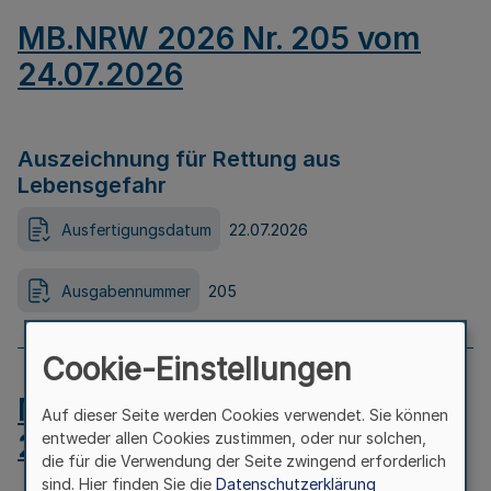
MB.NRW 2026 Nr. 205 vom
24.07.2026
Auszeichnung für Rettung aus
Lebensgefahr
Ausfertigungsdatum
22.07.2026
Ausgabennummer
205
Cookie-Einstellungen
MB.NRW 2026 Nr. 204 vom
Auf dieser Seite werden Cookies verwendet. Sie können
24.07.2026
entweder allen Cookies zustimmen, oder nur solchen,
die für die Verwendung der Seite zwingend erforderlich
sind. Hier finden Sie die
Datenschutzerklärung