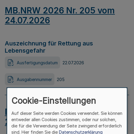
MB.NRW 2026 Nr. 205 vom
24.07.2026
Auszeichnung für Rettung aus
Lebensgefahr
Ausfertigungsdatum
22.07.2026
Ausgabennummer
205
Cookie-Einstellungen
MB.NRW 2026 Nr. 204 vom
Auf dieser Seite werden Cookies verwendet. Sie können
24.07.2026
entweder allen Cookies zustimmen, oder nur solchen,
die für die Verwendung der Seite zwingend erforderlich
sind. Hier finden Sie die
Datenschutzerklärung