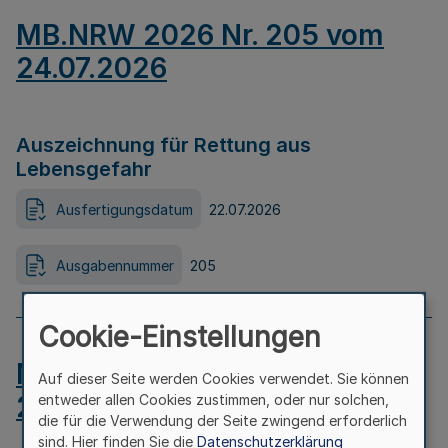
MB.NRW 2026 Nr. 205 vom
24.07.2026
Auszeichnung für Rettung aus
Lebensgefahr
Ausfertigungsdatum
22.07.2026
Ausgabennummer
205
Cookie-Einstellungen
MB.NRW 2026 Nr. 204 vom
Auf dieser Seite werden Cookies verwendet. Sie können
24.07.2026
entweder allen Cookies zustimmen, oder nur solchen,
die für die Verwendung der Seite zwingend erforderlich
sind. Hier finden Sie die
Datenschutzerklärung