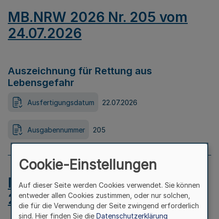
MB.NRW 2026 Nr. 205 vom
24.07.2026
Auszeichnung für Rettung aus
Lebensgefahr
Ausfertigungsdatum
22.07.2026
Ausgabennummer
205
Cookie-Einstellungen
MB.NRW 2026 Nr. 204 vom
Auf dieser Seite werden Cookies verwendet. Sie können
24.07.2026
entweder allen Cookies zustimmen, oder nur solchen,
die für die Verwendung der Seite zwingend erforderlich
sind. Hier finden Sie die
Datenschutzerklärung