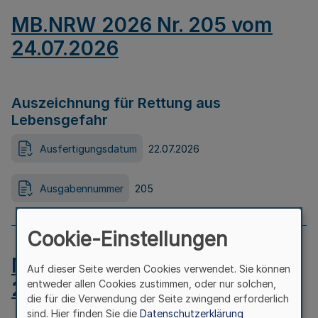
MB.NRW 2026 Nr. 205 vom
24.07.2026
Auszeichnung für Rettung aus
Lebensgefahr
Ausfertigungsdatum
22.07.2026
Ausgabennummer
205
Cookie-Einstellungen
MB.NRW 2026 Nr. 204 vom
Auf dieser Seite werden Cookies verwendet. Sie können
24.07.2026
entweder allen Cookies zustimmen, oder nur solchen,
die für die Verwendung der Seite zwingend erforderlich
sind. Hier finden Sie die
Datenschutzerklärung