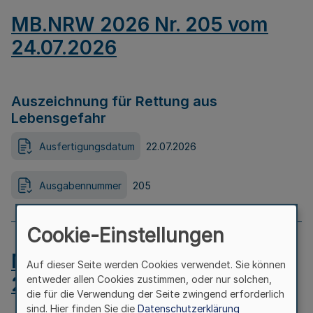
MB.NRW 2026 Nr. 205 vom
24.07.2026
Auszeichnung für Rettung aus
Lebensgefahr
Ausfertigungsdatum
22.07.2026
Ausgabennummer
205
Cookie-Einstellungen
MB.NRW 2026 Nr. 204 vom
Auf dieser Seite werden Cookies verwendet. Sie können
24.07.2026
entweder allen Cookies zustimmen, oder nur solchen,
die für die Verwendung der Seite zwingend erforderlich
sind. Hier finden Sie die
Datenschutzerklärung