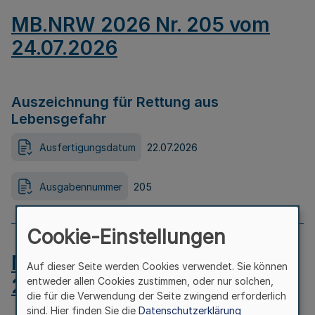
MB.NRW 2026 Nr. 205 vom
24.07.2026
Auszeichnung für Rettung aus
Lebensgefahr
Ausfertigungsdatum
22.07.2026
Ausgabennummer
205
Cookie-Einstellungen
MB.NRW 2026 Nr. 204 vom
Auf dieser Seite werden Cookies verwendet. Sie können
24.07.2026
entweder allen Cookies zustimmen, oder nur solchen,
die für die Verwendung der Seite zwingend erforderlich
sind. Hier finden Sie die
Datenschutzerklärung