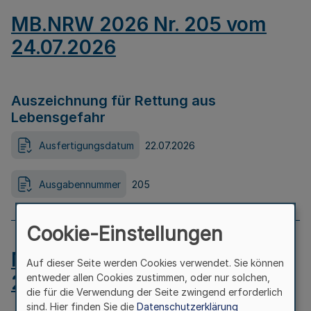
MB.NRW 2026 Nr. 205 vom
24.07.2026
Auszeichnung für Rettung aus
Lebensgefahr
Ausfertigungsdatum
22.07.2026
Ausgabennummer
205
Cookie-Einstellungen
MB.NRW 2026 Nr. 204 vom
Auf dieser Seite werden Cookies verwendet. Sie können
24.07.2026
entweder allen Cookies zustimmen, oder nur solchen,
die für die Verwendung der Seite zwingend erforderlich
sind. Hier finden Sie die
Datenschutzerklärung