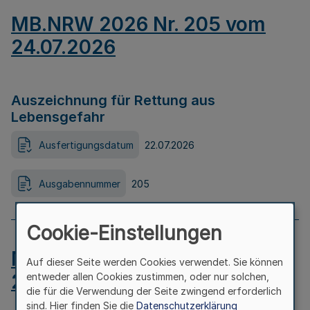
MB.NRW 2026 Nr. 205 vom
24.07.2026
Auszeichnung für Rettung aus
Lebensgefahr
Ausfertigungsdatum
22.07.2026
Ausgabennummer
205
Cookie-Einstellungen
MB.NRW 2026 Nr. 204 vom
Auf dieser Seite werden Cookies verwendet. Sie können
24.07.2026
entweder allen Cookies zustimmen, oder nur solchen,
die für die Verwendung der Seite zwingend erforderlich
sind. Hier finden Sie die
Datenschutzerklärung