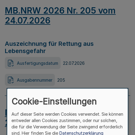
MB.NRW 2026 Nr. 205 vom
24.07.2026
Auszeichnung für Rettung aus
Lebensgefahr
Ausfertigungsdatum
22.07.2026
Ausgabennummer
205
Cookie-Einstellungen
MB.NRW 2026 Nr. 204 vom
Auf dieser Seite werden Cookies verwendet. Sie können
24.07.2026
entweder allen Cookies zustimmen, oder nur solchen,
die für die Verwendung der Seite zwingend erforderlich
sind. Hier finden Sie die
Datenschutzerklärung