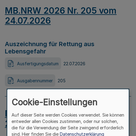
MB.NRW 2026 Nr. 205 vom
24.07.2026
Auszeichnung für Rettung aus
Lebensgefahr
Ausfertigungsdatum
22.07.2026
Ausgabennummer
205
Cookie-Einstellungen
MB.NRW 2026 Nr. 204 vom
Auf dieser Seite werden Cookies verwendet. Sie können
24.07.2026
entweder allen Cookies zustimmen, oder nur solchen,
die für die Verwendung der Seite zwingend erforderlich
sind. Hier finden Sie die
Datenschutzerklärung