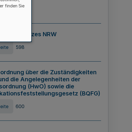
er finden Sie
eite
595
ospiel Gesetzes NRW
eite
598
ordnung über die Zuständigkeiten
und die Angelegenheiten der
sordnung (HwO) sowie die
ikationsfeststellungsgesetz (BQFG)
eite
600