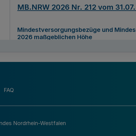
MB.NRW 2026 Nr. 212 vom 31.07
Mindestversorgungsbezüge und Mindesth
2026 maßgeblichen Höhe
Ausfertigungsdatum
22.07.2026
MB.NRW 2026 Nr. 211 vom 31.07
FAQ
Richtlinie zur Durchführung des Förder
Digital (MID)“ zum Teilprogramm MID-Di
andes Nordrhein-Westfalen
Ausfertigungsdatum
29.11.2026
A