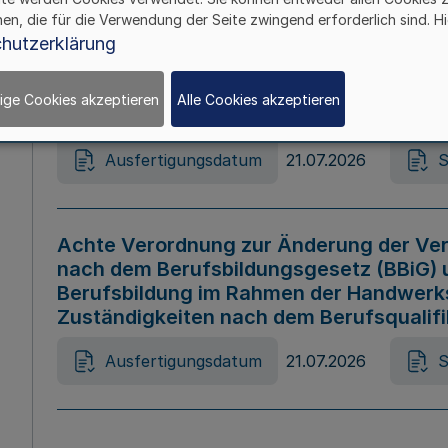
hen, die für die Verwendung der Seite zwingend erforderlich sind. Hi
Ausfertigungsdatum
21.07.2026
S
hutzerklärung
ige Cookies akzeptieren
Alle Cookies akzeptieren
Gesetz zur Änderung des Online-Casin
Ausfertigungsdatum
21.07.2026
S
Achte Verordnung zur Änderung der Ver
nach dem Berufsbildungsgesetz (BBiG) 
Berufsbildung im Rahmen der Handwerk
Zuständigkeiten nach dem Berufsqualif
Ausfertigungsdatum
21.07.2026
S