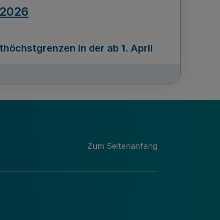
.2026
öchstgrenzen in der ab 1. April
Ausgabennummer
212
.2026
Zum Seitenanfang
programms „Mittelstand Innovativ &
gitale Prozesse
usgabennummer
211