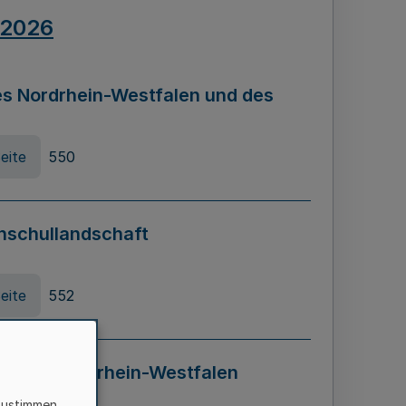
.2026
s Nordrhein-Westfalen und des
eite
550
hschullandschaft
eite
552
ung in Nordrhein-Westfalen
LADG NRW)
zustimmen,