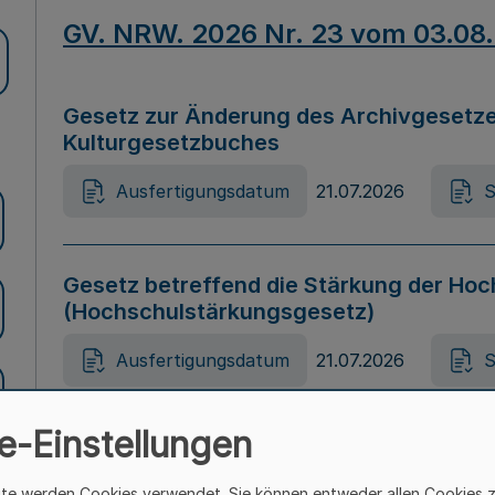
GV. NRW. 2026 Nr. 23 vom 03.08
Gesetz zur Änderung des Archivgesetze
Kulturgesetzbuches
Ausfertigungsdatum
21.07.2026
S
Gesetz betreffend die Stärkung der Hoc
(Hochschulstärkungsgesetz)
Ausfertigungsdatum
21.07.2026
S
e-Einstellungen
Gesetz zur Vermeidung von Diskriminier
(Landesantidiskriminierungsgesetz – 
ite werden Cookies verwendet. Sie können entweder allen Cookies 