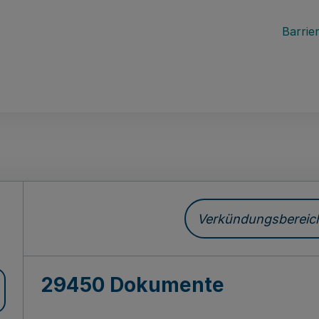
Barrier
ch
Verkündungsbereich 
29450 Dokumente