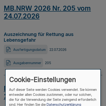
MB.NRW 2026 Nr. 205 vom
24.07.2026
Auszeichnung für Rettung aus
Lebensgefahr
Ausfertigungsdatum
22.07.2026
Ausgabennummer
205
Cookie-Einstellungen
MB.NRW 2026 Nr. 204 vom
Auf dieser Seite werden Cookies verwendet. Sie können
24.07.2026
entweder allen Cookies zustimmen, oder nur solchen,
die für die Verwendung der Seite zwingend erforderlich
sind. Hier finden Sie die
Datenschutzerklärung