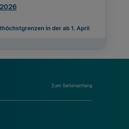
.2026
öchstgrenzen in der ab 1. April
Ausgabennummer
212
.2026
Zum Seitenanfang
programms „Mittelstand Innovativ &
gitale Prozesse
usgabennummer
211