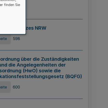
er finden Sie
eite
595
ospiel Gesetzes NRW
eite
598
ordnung über die Zuständigkeiten
und die Angelegenheiten der
sordnung (HwO) sowie die
ikationsfeststellungsgesetz (BQFG)
eite
600