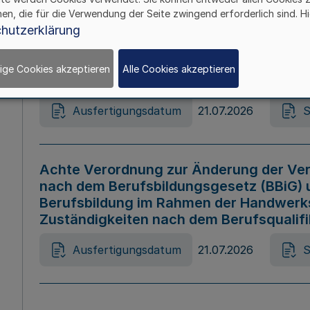
hen, die für die Verwendung der Seite zwingend erforderlich sind. Hi
Ausfertigungsdatum
21.07.2026
S
hutzerklärung
ige Cookies akzeptieren
Alle Cookies akzeptieren
Gesetz zur Änderung des Online-Casin
Ausfertigungsdatum
21.07.2026
S
Achte Verordnung zur Änderung der Ver
nach dem Berufsbildungsgesetz (BBiG) 
Berufsbildung im Rahmen der Handwerk
Zuständigkeiten nach dem Berufsqualif
Ausfertigungsdatum
21.07.2026
S