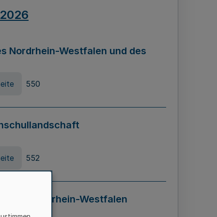
.2026
s Nordrhein-Westfalen und des
eite
550
hschullandschaft
eite
552
ung in Nordrhein-Westfalen
LADG NRW)
zustimmen,