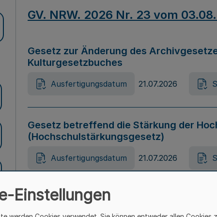
GV. NRW. 2026 Nr. 23 vom 03.08
Gesetz zur Änderung des Archivgesetze
Kulturgesetzbuches
Ausfertigungsdatum
21.07.2026
S
Gesetz betreffend die Stärkung der Hoc
(Hochschulstärkungsgesetz)
Ausfertigungsdatum
21.07.2026
S
e-Einstellungen
Gesetz zur Vermeidung von Diskriminier
(Landesantidiskriminierungsgesetz – 
ite werden Cookies verwendet. Sie können entweder allen Cookies 