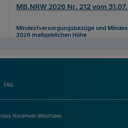
MB.NRW 2026 Nr. 212 vom 31.07
Mindestversorgungsbezüge und Mindesth
2026 maßgeblichen Höhe
Ausfertigungsdatum
22.07.2026
MB.NRW 2026 Nr. 211 vom 31.07
FAQ
Richtlinie zur Durchführung des Förder
Digital (MID)“ zum Teilprogramm MID-Di
andes Nordrhein-Westfalen
Ausfertigungsdatum
29.11.2026
A