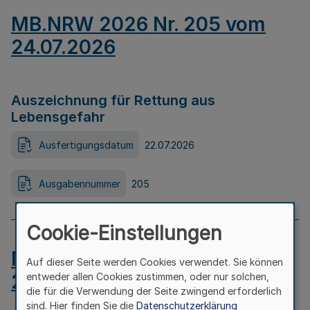
MB.NRW 2026 Nr. 205 vom
24.07.2026
Auszeichnung für Rettung aus
Lebensgefahr
Ausfertigungsdatum
22.07.2026
Ausgabennummer
205
Cookie-Einstellungen
MB.NRW 2026 Nr. 204 vom
Auf dieser Seite werden Cookies verwendet. Sie können
24.07.2026
entweder allen Cookies zustimmen, oder nur solchen,
die für die Verwendung der Seite zwingend erforderlich
sind. Hier finden Sie die
Datenschutzerklärung