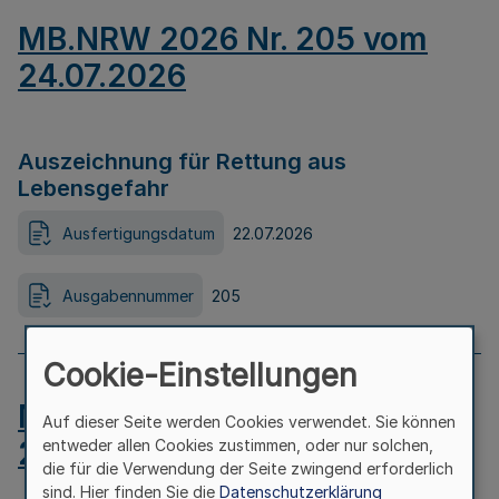
MB.NRW 2026 Nr. 205 vom
24.07.2026
Auszeichnung für Rettung aus
Lebensgefahr
Ausfertigungsdatum
22.07.2026
Ausgabennummer
205
Cookie-Einstellungen
MB.NRW 2026 Nr. 204 vom
Auf dieser Seite werden Cookies verwendet. Sie können
24.07.2026
entweder allen Cookies zustimmen, oder nur solchen,
die für die Verwendung der Seite zwingend erforderlich
sind. Hier finden Sie die
Datenschutzerklärung