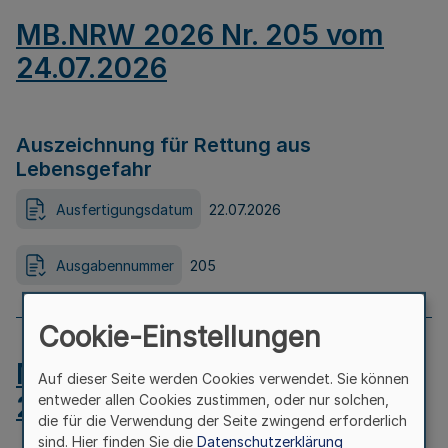
MB.NRW 2026 Nr. 205 vom
24.07.2026
Auszeichnung für Rettung aus
Lebensgefahr
Ausfertigungsdatum
22.07.2026
Ausgabennummer
205
Cookie-Einstellungen
MB.NRW 2026 Nr. 204 vom
Auf dieser Seite werden Cookies verwendet. Sie können
24.07.2026
entweder allen Cookies zustimmen, oder nur solchen,
die für die Verwendung der Seite zwingend erforderlich
sind. Hier finden Sie die
Datenschutzerklärung