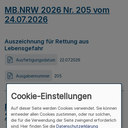
MB.NRW 2026 Nr. 205 vom
24.07.2026
Auszeichnung für Rettung aus
Lebensgefahr
Ausfertigungsdatum
22.07.2026
Ausgabennummer
205
Cookie-Einstellungen
MB.NRW 2026 Nr. 204 vom
Auf dieser Seite werden Cookies verwendet. Sie können
24.07.2026
entweder allen Cookies zustimmen, oder nur solchen,
die für die Verwendung der Seite zwingend erforderlich
sind. Hier finden Sie die
Datenschutzerklärung