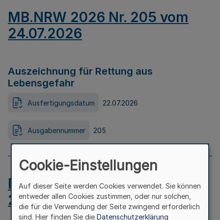
MB.NRW 2026 Nr. 205 vom
24.07.2026
Auszeichnung für Rettung aus
Lebensgefahr
Ausfertigungsdatum
22.07.2026
Ausgabennummer
205
Cookie-Einstellungen
MB.NRW 2026 Nr. 204 vom
Auf dieser Seite werden Cookies verwendet. Sie können
24.07.2026
entweder allen Cookies zustimmen, oder nur solchen,
die für die Verwendung der Seite zwingend erforderlich
sind. Hier finden Sie die
Datenschutzerklärung