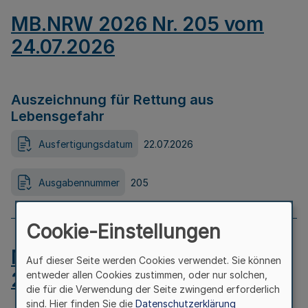
MB.NRW 2026 Nr. 205 vom
24.07.2026
Auszeichnung für Rettung aus
Lebensgefahr
Ausfertigungsdatum
22.07.2026
Ausgabennummer
205
Cookie-Einstellungen
MB.NRW 2026 Nr. 204 vom
Auf dieser Seite werden Cookies verwendet. Sie können
24.07.2026
entweder allen Cookies zustimmen, oder nur solchen,
die für die Verwendung der Seite zwingend erforderlich
sind. Hier finden Sie die
Datenschutzerklärung