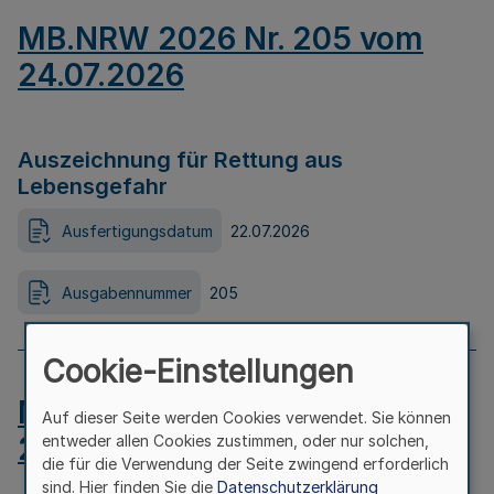
MB.NRW 2026 Nr. 205 vom
24.07.2026
Auszeichnung für Rettung aus
Lebensgefahr
Ausfertigungsdatum
22.07.2026
Ausgabennummer
205
Cookie-Einstellungen
MB.NRW 2026 Nr. 204 vom
Auf dieser Seite werden Cookies verwendet. Sie können
24.07.2026
entweder allen Cookies zustimmen, oder nur solchen,
die für die Verwendung der Seite zwingend erforderlich
sind. Hier finden Sie die
Datenschutzerklärung