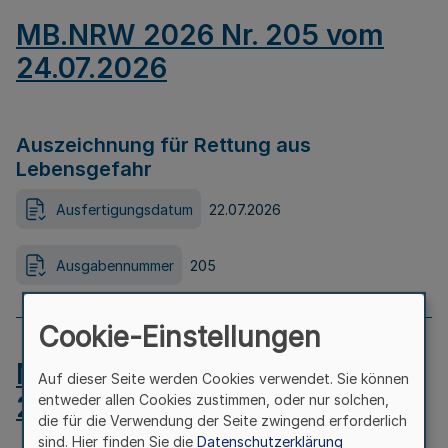
MB.NRW 2026 Nr. 205 vom
24.07.2026
Auszeichnung für Rettung aus
Lebensgefahr
Ausfertigungsdatum
22.07.2026
Ausgabennummer
205
Cookie-Einstellungen
MB.NRW 2026 Nr. 204 vom
Auf dieser Seite werden Cookies verwendet. Sie können
24.07.2026
entweder allen Cookies zustimmen, oder nur solchen,
die für die Verwendung der Seite zwingend erforderlich
sind. Hier finden Sie die
Datenschutzerklärung