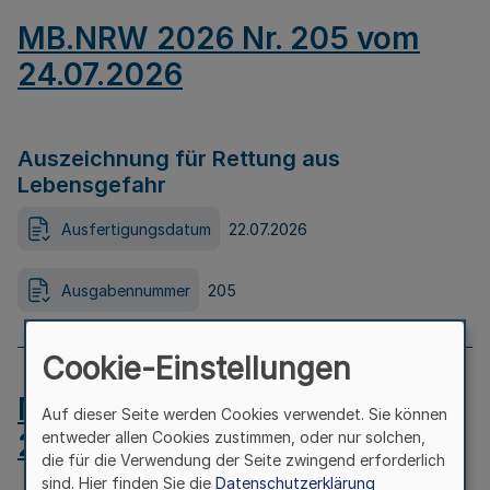
MB.NRW 2026 Nr. 205 vom
24.07.2026
Auszeichnung für Rettung aus
Lebensgefahr
Ausfertigungsdatum
22.07.2026
Ausgabennummer
205
Cookie-Einstellungen
MB.NRW 2026 Nr. 204 vom
Auf dieser Seite werden Cookies verwendet. Sie können
24.07.2026
entweder allen Cookies zustimmen, oder nur solchen,
die für die Verwendung der Seite zwingend erforderlich
sind. Hier finden Sie die
Datenschutzerklärung