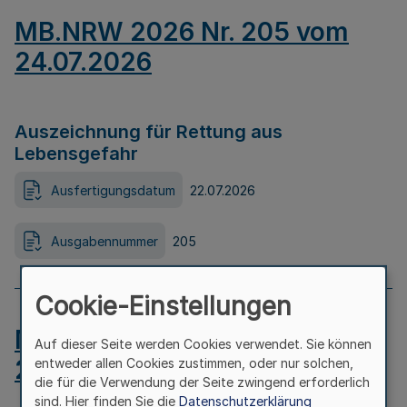
MB.NRW 2026 Nr. 205 vom
24.07.2026
Auszeichnung für Rettung aus
Lebensgefahr
Ausfertigungsdatum
22.07.2026
Ausgabennummer
205
Cookie-Einstellungen
MB.NRW 2026 Nr. 204 vom
Auf dieser Seite werden Cookies verwendet. Sie können
24.07.2026
entweder allen Cookies zustimmen, oder nur solchen,
die für die Verwendung der Seite zwingend erforderlich
sind. Hier finden Sie die
Datenschutzerklärung