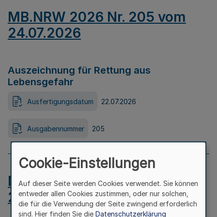
MB.NRW 2026 Nr. 205 vom
24.07.2026
Auszeichnung für Rettung aus
Lebensgefahr
Ausfertigungsdatum
22.07.2026
Ausgabennummer
205
Cookie-Einstellungen
MB.NRW 2026 Nr. 204 vom
Auf dieser Seite werden Cookies verwendet. Sie können
24.07.2026
entweder allen Cookies zustimmen, oder nur solchen,
die für die Verwendung der Seite zwingend erforderlich
sind. Hier finden Sie die
Datenschutzerklärung