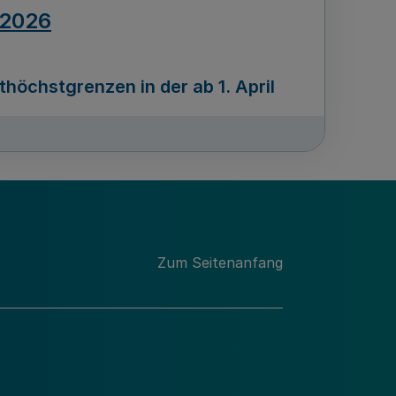
.2026
öchstgrenzen in der ab 1. April
Ausgabennummer
212
.2026
Zum Seitenanfang
programms „Mittelstand Innovativ &
gitale Prozesse
usgabennummer
211