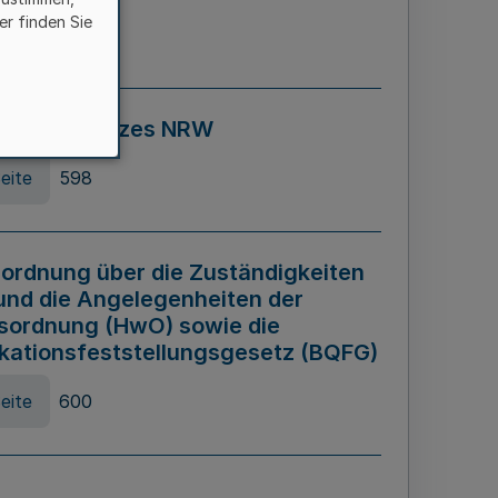
er finden Sie
eite
595
ospiel Gesetzes NRW
eite
598
ordnung über die Zuständigkeiten
und die Angelegenheiten der
sordnung (HwO) sowie die
ikationsfeststellungsgesetz (BQFG)
eite
600