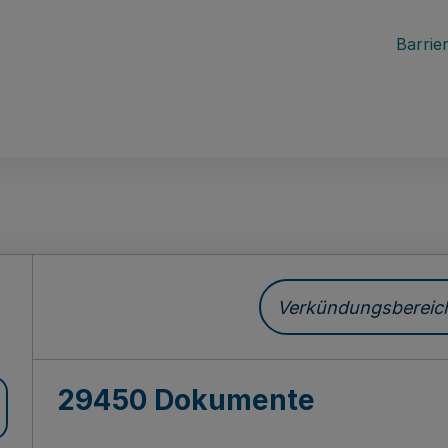
Barrier
ch
Verkündungsbereich 
29450 Dokumente