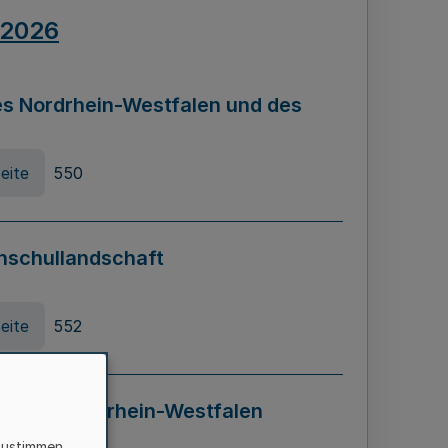
.2026
s Nordrhein-Westfalen und des
eite
550
hschullandschaft
eite
552
ung in Nordrhein-Westfalen
LADG NRW)
zustimmen,