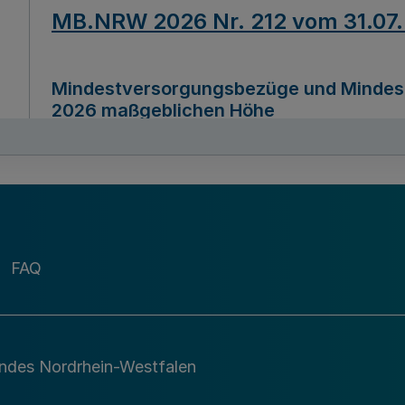
MB.NRW 2026 Nr. 212 vom 31.07
Mindestversorgungsbezüge und Mindesth
2026 maßgeblichen Höhe
Ausfertigungsdatum
22.07.2026
MB.NRW 2026 Nr. 211 vom 31.07
FAQ
Richtlinie zur Durchführung des Förder
Digital (MID)“ zum Teilprogramm MID-Di
andes Nordrhein-Westfalen
Ausfertigungsdatum
29.11.2026
A