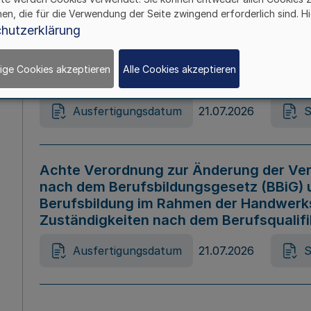
hen, die für die Verwendung der Seite zwingend erforderlich sind. Hi
Ausfertigungsdatum
21.07.2026
S
hutzerklärung
ige Cookies akzeptieren
Alle Cookies akzeptieren
Gesetz zur Änderung des Online-Casin
Ausfertigungsdatum
21.07.2026
S
Achte Verordnung zur Änderung der Ver
nach dem Berufsbildungsgesetz (BBiG) 
Berufsbildung im Rahmen der Handwerk
Zuständigkeiten nach dem Berufsqualif
Ausfertigungsdatum
21.07.2026
S