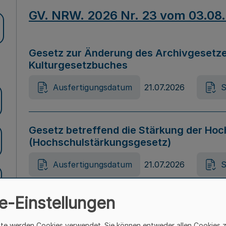
GV. NRW. 2026 Nr. 23 vom 03.08
Gesetz zur Änderung des Archivgesetze
Kulturgesetzbuches
Ausfertigungsdatum
21.07.2026
S
Gesetz betreffend die Stärkung der Hoc
(Hochschulstärkungsgesetz)
Ausfertigungsdatum
21.07.2026
S
e-Einstellungen
Gesetz zur Vermeidung von Diskriminier
(Landesantidiskriminierungsgesetz – 
ite werden Cookies verwendet. Sie können entweder allen Cookies 